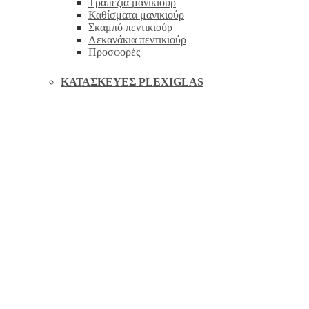
Τραπέζια μανικιούρ
Καθίσματα μανικιούρ
Σκαμπό πεντικιούρ
Λεκανάκια πεντικιούρ
Προσφορές
ΚΑΤΑΣΚΕΥΈΣ PLEXIGLAS