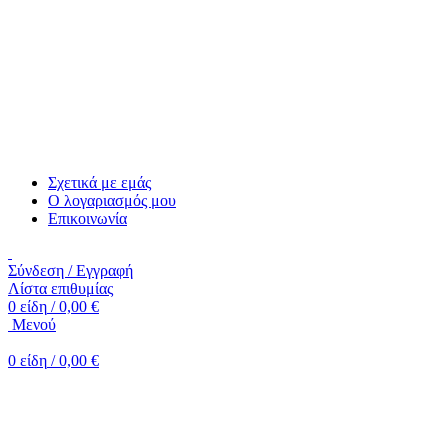
Σχετικά με εμάς
Ο λογαριασμός μου
Επικοινωνία
Σύνδεση / Εγγραφή
Λίστα επιθυμίας
0
είδη
/
0,00
€
Mενού
0
είδη
/
0,00
€
-30%
Κλικ για μεγέθυνση