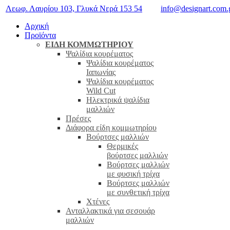
Λεωφ. Λαυρίου 103, Γλυκά Νερά 153 54
info@designart.com.
Αρχική
Προϊόντα
ΕΊΔΗ ΚΟΜΜΩΤΗΡΊΟΥ
Ψαλίδια κουρέματος
Ψαλίδια κουρέματος
Ιαπωνίας
Ψαλίδια κουρέματος
Wild Cut
Ηλεκτρικά ψαλίδια
μαλλιών
Πρέσες
Διάφορα είδη κομμωτηρίου
Βούρτσες μαλλιών
Θερμικές
βούρτσες μαλλιών
Βούρτσες μαλλιών
με φυσική τρίχα
Βούρτσες μαλλιών
με συνθετική τρίχα
Χτένες
Ανταλλακτικά για σεσουάρ
μαλλιών