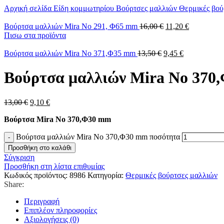
Αρχική σελίδα
Είδη κομμωτηρίου
Βούρτσες μαλλιών
Θερμικές βο
Βούρτσα μαλλιών Mira No 291, Φ65 mm
16,00
€
11,20
€
Πισω στα προϊόντα
Βούρτσα μαλλιών Mira No 371,Φ35 mm
13,50
€
9,45
€
Βούρτσα μαλλιών Mira No 370
13,00
€
9,10
€
Βούρτσα
Mira
No 370,Φ30
mm
Βούρτσα μαλλιών Mira No 370,Φ30 mm ποσότητα
Προσθήκη στο καλάθι
Σύγκριση
Προσθήκη στη λίστα επιθυμίας
Κωδικός προϊόντος:
8986
Κατηγορία:
Θερμικές βούρτσες μαλλιών
Share:
Περιγραφή
Επιπλέον πληροφορίες
Αξιολογήσεις (0)