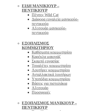
ΕΊΔΗ ΜΑΝΙΚΙΟΎΡ –
ΠΕΝΤΙΚΙΟΎΡ
Πένσες Wild Cat
Διάφορα εργαλεία μανικιούρ-
πεντικιούρ
Αξεσουάρ μανικιούρ-
πεντικιούρ
ΕΞΟΠΛΙΣΜΌΣ
ΚΟΜΜΩΤΗΡΊΟΥ
Καθίσματα κομμωτηρίου
Καρέκλα μακιγιάζ
Σκαμπό εργασίας
Τουαλέτες κομμωτηρίου
Λουτήρες κομμωτηρίου
Ανταλλακτικά λουτήρων
Υποπόδια κομμωτηρίου
Βάσεις για πιστολάκια
Αξεσουάρ
Προσφορές
ΕΞΟΠΛΙΣΜΌΣ ΜΑΝΙΚΙΟΎΡ –
ΠΕΝΤΙΚΙΟΎΡ