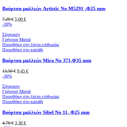
Βούρτσα μαλλιών Artistic No M5291 ,Φ25 mm
7,20
€
5,00
€
-30%
Σύγκριση
Γρήγορη Ματιά
Προσθήκη στη λίστα επιθυμίας
Προσθήκη στο καλάθι
Βούρτσα μαλλιών Mira No 371,Φ35 mm
13,50
€
9,45
€
-30%
Σύγκριση
Γρήγορη Ματιά
Προσθήκη στη λίστα επιθυμίας
Προσθήκη στο καλάθι
Βούρτσα μαλλιών Sibel No 11, Φ25 mm
4,70
€
3,30
€