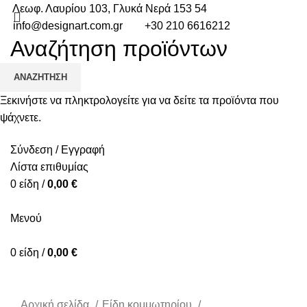
Λεωφ. Λαυρίου 103, Γλυκά Νερά 153 54
info@designart.com.gr
+30 210 6616212
ΑΡΧΙΚΉ
ΠΡΟΪΌΝΤΑ
ΣΧΕΤΙΚΆ ΜΕ ΕΜΆΣ
Ο ΛΟΓΑΡΙΑΣΜΌΣ ΜΟΥ
ΕΠΙΚΟΙΝΩΝΊΑ
ΑΝΑΖΉΤΗΣΗ
Ξεκινήστε να πληκτρολογείτε για να δείτε τα προϊόντα που
ψάχνετε.
Σύνδεση / Εγγραφή
Λίστα επιθυμίας
0
είδη
/
0,00
€
Mενού
0
είδη
/
0,00
€
Κλικ για μεγέθυνση
Αρχική σελίδα
Είδη κομμωτηρίου