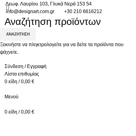
Λεωφ. Λαυρίου 103, Γλυκά Νερά 153 54
info@designart.com.gr
+30 210 6616212
ΑΡΧΙΚΉ
ΠΡΟΪΌΝΤΑ
ΣΧΕΤΙΚΆ ΜΕ ΕΜΆΣ
Ο ΛΟΓΑΡΙΑΣΜΌΣ ΜΟΥ
ΕΠΙΚΟΙΝΩΝΊΑ
ΑΝΑΖΉΤΗΣΗ
Ξεκινήστε να πληκτρολογείτε για να δείτε τα προϊόντα που
ψάχνετε.
Σύνδεση / Εγγραφή
Λίστα επιθυμίας
0
είδη
/
0,00
€
Mενού
0
είδη
/
0,00
€
-20%
Κλικ για μεγέθυνση