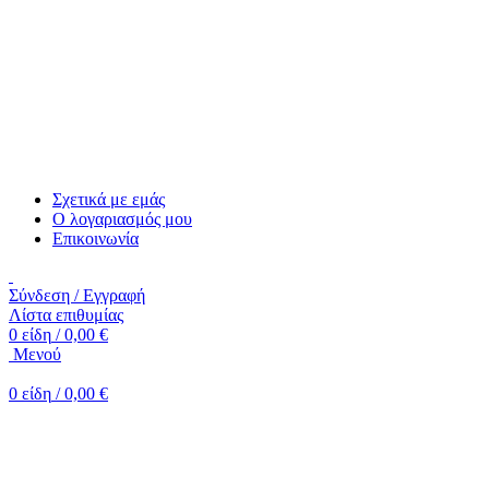
Σχετικά με εμάς
Ο λογαριασμός μου
Επικοινωνία
Σύνδεση / Εγγραφή
Λίστα επιθυμίας
0
είδη
/
0,00
€
Mενού
0
είδη
/
0,00
€
-20%
Κλικ για μεγέθυνση