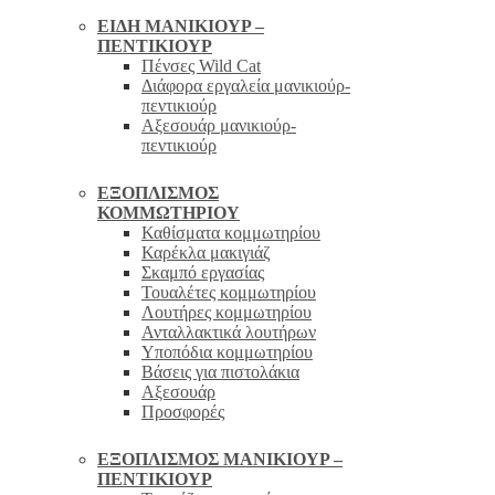
ΕΊΔΗ ΜΑΝΙΚΙΟΎΡ –
ΠΕΝΤΙΚΙΟΎΡ
Πένσες Wild Cat
Διάφορα εργαλεία μανικιούρ-
πεντικιούρ
Αξεσουάρ μανικιούρ-
πεντικιούρ
ΕΞΟΠΛΙΣΜΌΣ
ΚΟΜΜΩΤΗΡΊΟΥ
Καθίσματα κομμωτηρίου
Καρέκλα μακιγιάζ
Σκαμπό εργασίας
Τουαλέτες κομμωτηρίου
Λουτήρες κομμωτηρίου
Ανταλλακτικά λουτήρων
Υποπόδια κομμωτηρίου
Βάσεις για πιστολάκια
Αξεσουάρ
Προσφορές
ΕΞΟΠΛΙΣΜΌΣ ΜΑΝΙΚΙΟΎΡ –
ΠΕΝΤΙΚΙΟΎΡ