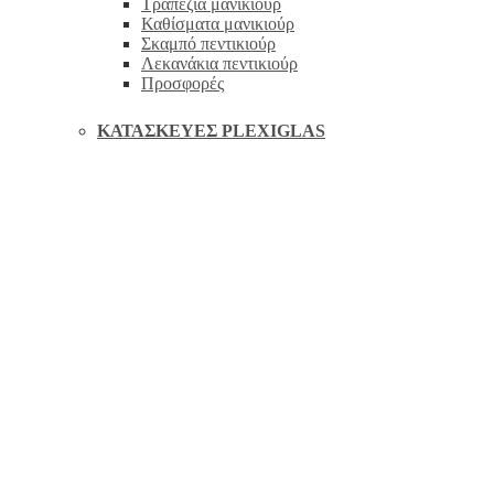
Τραπέζια μανικιούρ
Καθίσματα μανικιούρ
Σκαμπό πεντικιούρ
Λεκανάκια πεντικιούρ
Προσφορές
ΚΑΤΑΣΚΕΥΈΣ PLEXIGLAS