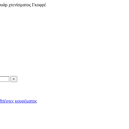
ουάρ χτενίσματος Γκοφρέ
πέρτες κουρέματος