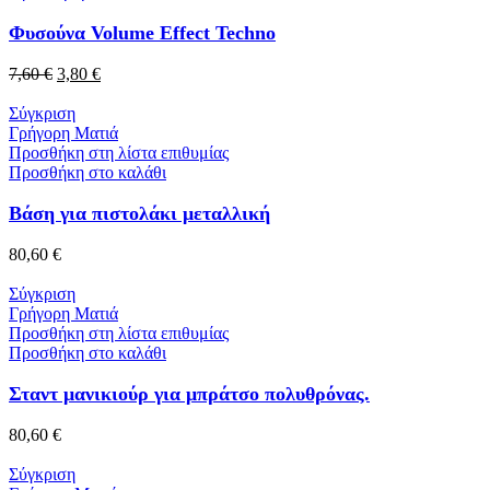
Φυσούνα Volume Effect Techno
7,60
€
3,80
€
Σύγκριση
Γρήγορη Ματιά
Προσθήκη στη λίστα επιθυμίας
Προσθήκη στο καλάθι
Βάση για πιστολάκι μεταλλική
80,60
€
Σύγκριση
Γρήγορη Ματιά
Προσθήκη στη λίστα επιθυμίας
Προσθήκη στο καλάθι
Σταντ μανικιούρ για μπράτσο πολυθρόνας.
80,60
€
Σύγκριση