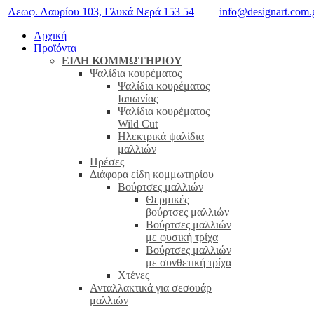
Λεωφ. Λαυρίου 103, Γλυκά Νερά 153 54
info@designart.com.
Αρχική
Προϊόντα
ΕΊΔΗ ΚΟΜΜΩΤΗΡΊΟΥ
Ψαλίδια κουρέματος
Ψαλίδια κουρέματος
Ιαπωνίας
Ψαλίδια κουρέματος
Wild Cut
Ηλεκτρικά ψαλίδια
μαλλιών
Πρέσες
Διάφορα είδη κομμωτηρίου
Βούρτσες μαλλιών
Θερμικές
βούρτσες μαλλιών
Βούρτσες μαλλιών
με φυσική τρίχα
Βούρτσες μαλλιών
με συνθετική τρίχα
Χτένες
Ανταλλακτικά για σεσουάρ
μαλλιών