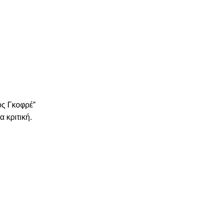
ος Γκοφρέ”
α κριτική.