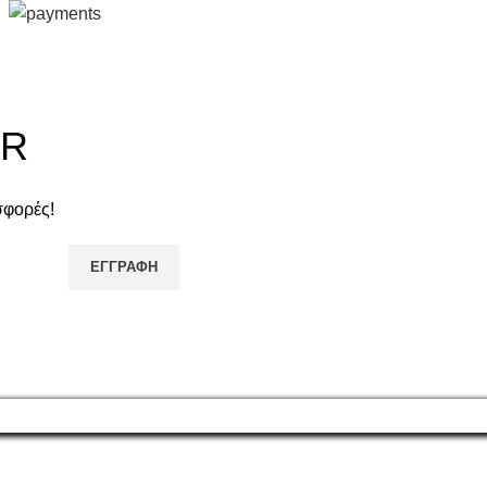
ER
σφορές!