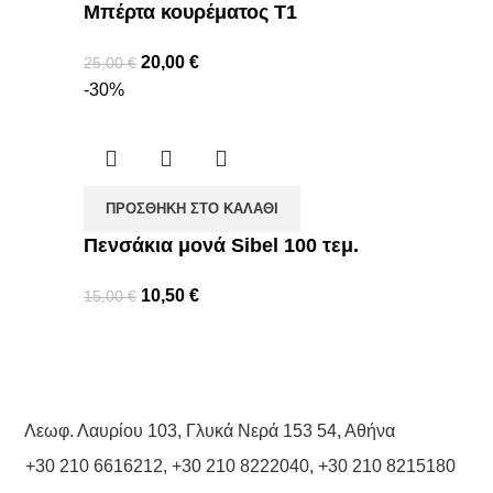
Μπέρτα κουρέματος Τ1
20,00
€
25,00
€
-30%
ΠΡΟΣΘΉΚΗ ΣΤΟ ΚΑΛΆΘΙ
Πενσάκια μονά Sibel 100 τεμ.
10,50
€
15,00
€
Λεωφ. Λαυρίου 103, Γλυκά Νερά 153 54, Αθήνα
+30 210 6616212
,
+30 210 8222040
,
+30 210 8215180