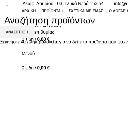
Λεωφ. Λαυρίου 103, Γλυκά Νερά 153 54
info@d
ΑΡΧΙΚΉ
ΠΡΟΪΌΝΤΑ
ΣΧΕΤΙΚΆ ΜΕ ΕΜΆΣ
Ο ΛΟΓΑΡΙ
Σύνδεση / Εγγραφή
Λίστα επιθυμίας
ΑΝΑΖΉΤΗΣΗ
0
είδη
/
0,00
€
Ξεκινήστε να πληκτρολογείτε για να δείτε τα προϊόντα που ψάχν
Mενού
0
είδη
/
0,00
€
-20%
Κλικ για μεγέθυνση