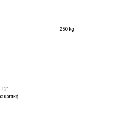
,250 kg
 Τ1”
α κριτική.